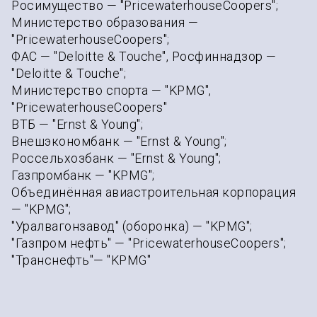
Росимущество — "PricewaterhouseCoopers";
Министерство образования —
"PricewaterhouseCoopers";
ФАС — "Deloitte & Touche", Росфиннадзор —
"Deloitte & Touche";
Министерство спорта — "KPMG",
"PricewaterhouseCoopers"
ВТБ — "Ernst & Young";
Внешэкономбанк — "Ernst & Young";
Россельхозбанк — "Ernst & Young";
Газпромбанк — "KPMG";
Объединённая авиастроительная корпорация
— "KPMG";
"Уралвагонзавод" (оборонка) — "KPMG";
"Газпром нефть" — "PricewaterhouseCoopers";
"Транснефть"— "KPMG"